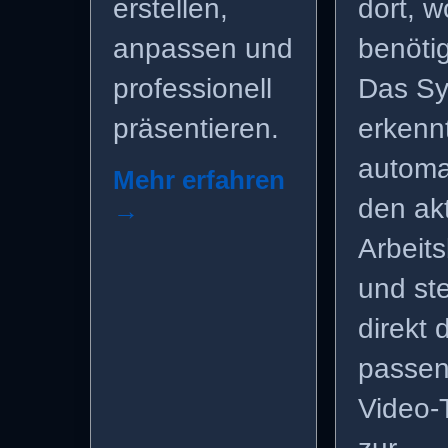
erstellen,
dort, w
anpassen und
benötig
professionell
Das S
präsentieren.
erkenn
automa
Mehr erfahren
den ak
→
Arbeit
und ste
direkt 
passe
Video-T