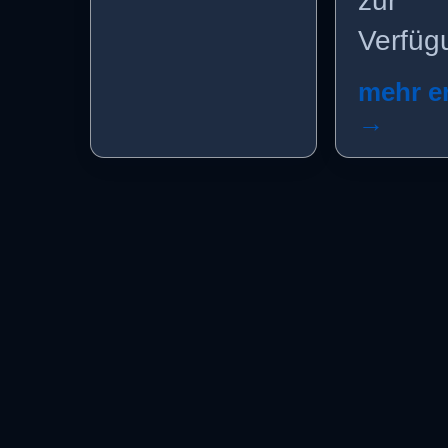
zur
Verfüg
mehr e
→