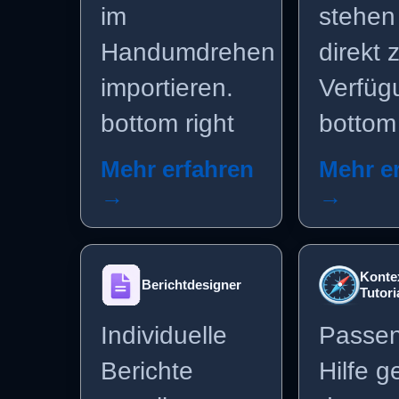
im
stehen
Handumdrehen
direkt 
importieren.
Verfüg
bottom right
bottom 
Mehr erfahren
Mehr e
→
→
Kontex
Berichtdesigner
Tutori
Individuelle
Passe
Berichte
Hilfe 