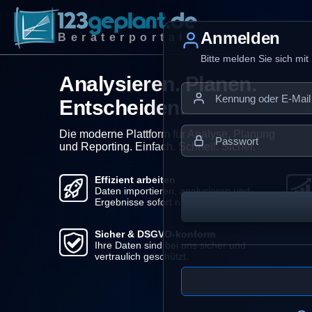
Anmelden
Beraterportal
Bitte melden Sie sich mi
Analysieren. Planen.
Entscheiden.
Die moderne Plattform für Analyse, Planung
und Reporting. Einfach. Schnell. Sicher.
Effizient arbeiten
Daten importieren, analysieren und
Ergebnisse sofort nutzen.
Sicher & DSGVO-konform
Ihre Daten sind bei uns sicher und
vertraulich geschützt.